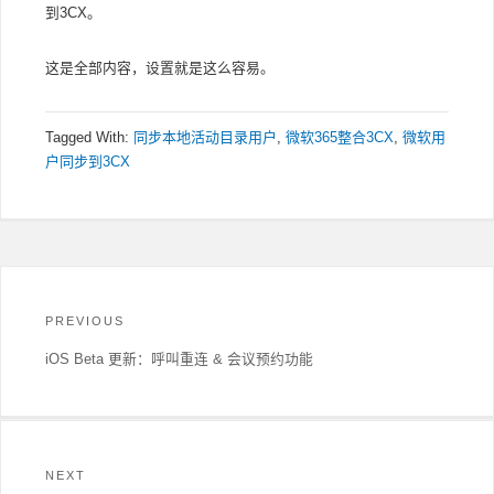
到3CX。
这是全部内容，设置就是这么容易。
Tagged With:
同步本地活动目录用户
,
微软365整合3CX
,
微软用
户同步到3CX
文
章
PREVIOUS
导
航
Previous
iOS Beta 更新：呼叫重连 & 会议预约功能
post:
NEXT