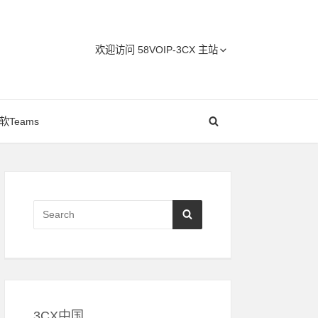
Header
欢迎访问 58VOIP-3CX 主站
Menu
软Teams
Primary
Sidebar
Search
SEARCH
for:
3CX中国