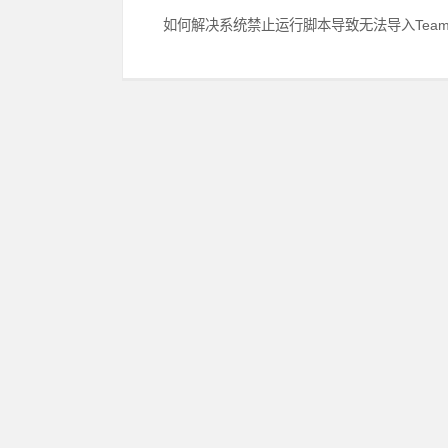
Next
如何解决系统禁止运行脚本导致无法导入Team
post: