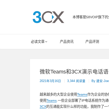
Skip
to
content
本博客是58VOIP旗下的
58VOIP企业
Main
必读文章
产品资讯
产品评测
Navigation
微软Teams和3CX演示电话
2021年3月16日
3,344 阅读量
By
建安-Joe
越来越多的大型企业使用
Teams
作为企业的协
使用
Teams
.一些企业部署了IP电话系统作为
3CX
的互通能实现什么样的功能，我制作了一