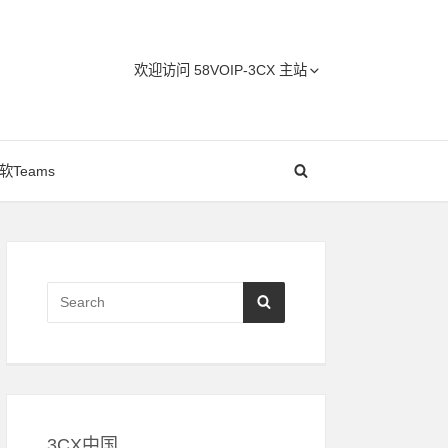
Header
欢迎访问 58VOIP-3CX 主站
Menu
软Teams
Primary
Sidebar
Search
SEARCH
for:
3CX中国