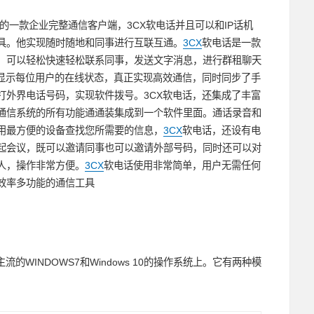
的一款企业完整通信客户端，3CX软电话并且可以和IP话机
具。他实现随时随地和同事进行互联互通。
3CX
软电话是一款
，可以轻松快速轻松联系同事，发送文字消息，进行群租聊天
显示每位用户的在线状态，真正实现高效通信，同时同步了手
打外界电话号码，实现软件拨号。3CX软电话，还集成了丰富
通信系统的所有功能通通装集成到一个软件里面。通话录音和
用最方便的设备查找您所需要的信息，
3CX
软电话，还设有电
起会议，既可以邀请同事也可以邀请外部号码，同时还可以对
人，操作非常方便。
3CX
软电话使用非常简单，用户无需任何
效率多功能的通信工具
WINDOWS7和Windows 10的操作系统上。它有两种模
。