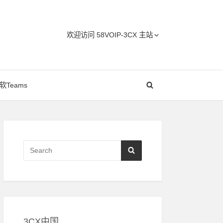
Header
欢迎访问 58VOIP-3CX 主站
Menu
软Teams
Primary
Sidebar
Search
SEARCH
for:
3CX中国