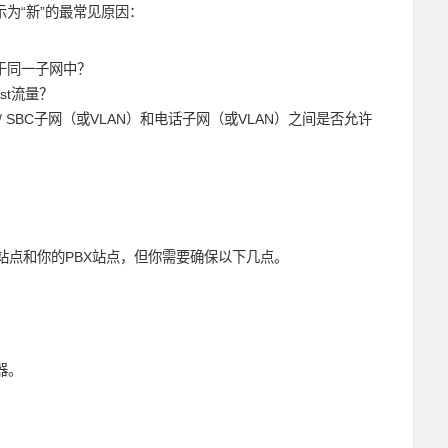
示为“新”的最常见原因：
位于同一子网中？
st流量？
 / SBC子网（或VLAN）和电话子网（或VLAN）之间是否允许
站点和你的PBX站点，但你需要确保以下几点。
务器。