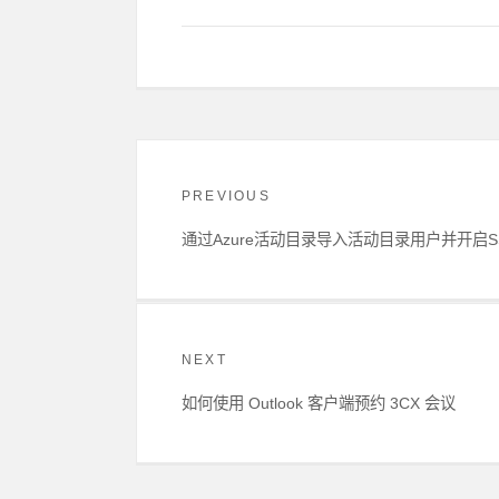
文
章
PREVIOUS
导
航
Previous
通过Azure活动目录导入活动目录用户并开启S
post:
NEXT
Next
如何使用 Outlook 客户端预约 3CX 会议
post: