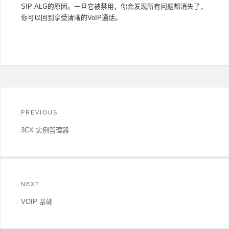
SIP ALG的原因。一旦它被禁用，你会发现所有问题都消失了，
你可以回到享受清晰的VoIP通话。
文
章
PREVIOUS
导
航
Previous
3CX 实例管理器
post:
NEXT
Next
VOIP 基础
post: