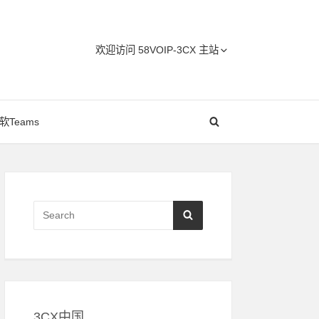
Header
欢迎访问 58VOIP-3CX 主站
Menu
软Teams
Primary
Sidebar
Search
SEARCH
for:
3CX中国