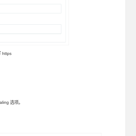
https
aling 选项。