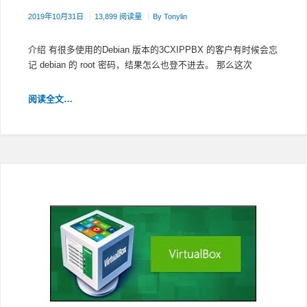
2019年10月31日
13,899 阅读量
By
Tonylin
介绍 有很多使用的Debian 版本的3CXIPPBX 的客户有时候会忘
记 debian 的 root 密码，结果怎么也登不进去。 那么这次
DEBIAN
阅读全文…
9
忘
记
ROOT
密
码
怎
么
办