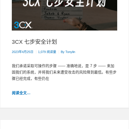
变
得
简
单
3CX 七步安全计划
2023年4月25日
1,079 阅读量
By
Tonylin
我们承诺采取可操作的步骤 —— 准确地说，是 7 步 —— 来加
固我们的系统，并将我们未来遭受攻击的风险降到最低。有些步
骤已经完成，有些仍在
3CX
阅读全文…
七
步
安
全
计