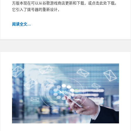
方版本现在可以从谷歌游戏商店更新和下载，或点击此处下载。
它引入了拨号器的重新设计，
3CX
阅读全文…
ANDROID
APP
正
式
发
布：
重
新
设
计，
更
好
地
进
行
呼