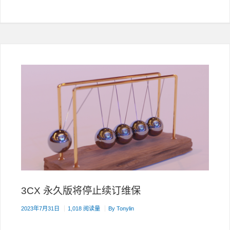
V18
UPDATE
8
最
终
版
更
新
通
知-
请
尽
快
更
新
3CX 永久版将停止续订维保
2023年7月31日
1,018 阅读量
By
Tonylin