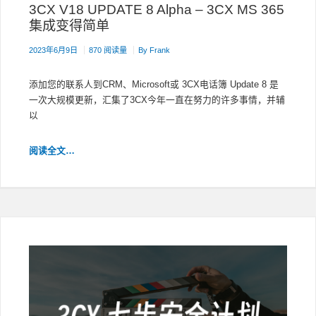
叫
3CX V18 UPDATE 8 Alpha – 3CX MS 365
管
集成变得简单
理
2023年6月9日
870 阅读量
By
Frank
添加您的联系人到CRM、Microsoft或 3CX电话簿 Update 8 是
一次大规模更新，汇集了3CX今年一直在努力的许多事情，并辅
以
3CX
阅读全文…
V18
UPDATE
8
ALPHA
–
3CX
MS
365
集
成