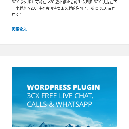
3CX 永久版许可将在 V20 版本停止它的生命周期 3CX 决定在下
一个版本 V20，将不会再售卖永久版的许可了。所以 3CX 决定
在文章
3CX
阅读全文…
永
久
版
将
停
止
续
订
维
保